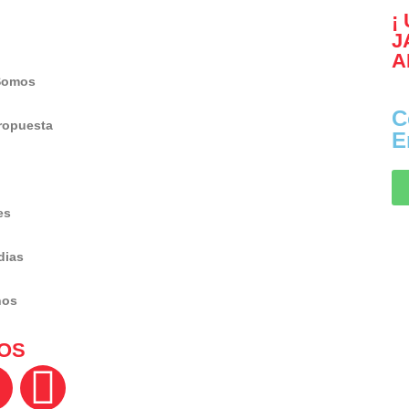
¡
J
A
Somos
C
ropuesta
E
es
dias
nos
OS