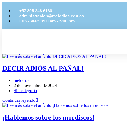
+57 305 248 6160
administracion@melodias.edu.co
Lun - Vier: 8:00 am - 5:00 pm
DECIR ADIÓS AL PAÑAL!
melodias
2 de noviembre de 2024
Sin categoría
Continuar leyendo
¡Hablemos sobre los mordiscos!